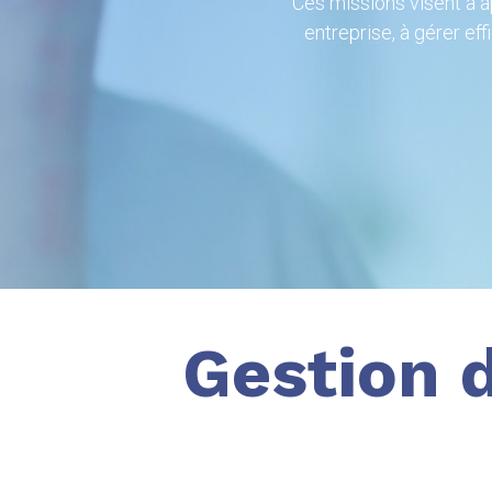
Ces missions visent à 
entreprise, à gérer ef
Gestion 